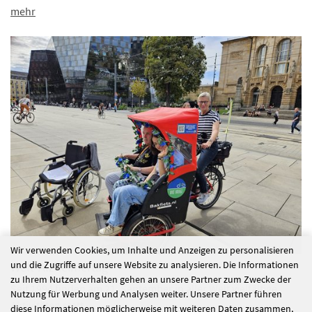
mehr
Wir verwenden Cookies, um Inhalte und Anzeigen zu personalisieren
und die Zugriffe auf unsere Website zu analysieren. Die Informationen
Welt-Alzheimertag
zu Ihrem Nutzerverhalten gehen an unsere Partner zum Zwecke der
Seit 1994 finden am 21. September in aller Welt vielfältige
Nutzung für Werbung und Analysen weiter. Unsere Partner führen
Aktivitäten statt,…
diese Informationen möglicherweise mit weiteren Daten zusammen,